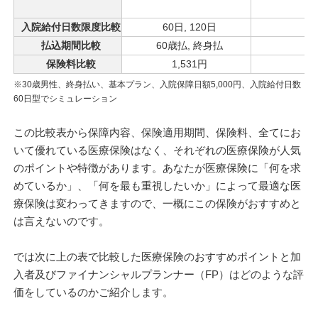
入院給付日数限度比較
60日, 120日
払込期間比較
60歳払, 終身払
保険料比較
1,531円
3
※30歳男性、終身払い、基本プラン、入院保障日額5,000円、入院給付日数
60日型でシミュレーション
この比較表から保障内容、保険適用期間、保険料、全てにお
いて優れている医療保険はなく、それぞれの医療保険が人気
のポイントや特徴があります。あなたが医療保険に「何を求
めているか」、「何を最も重視したいか」によって最適な医
療保険は変わってきますので、一概にこの保険がおすすめと
は言えないのです。
では次に上の表で比較した医療保険のおすすめポイントと加
入者及びファイナンシャルプランナー（FP）はどのような評
価をしているのかご紹介します。