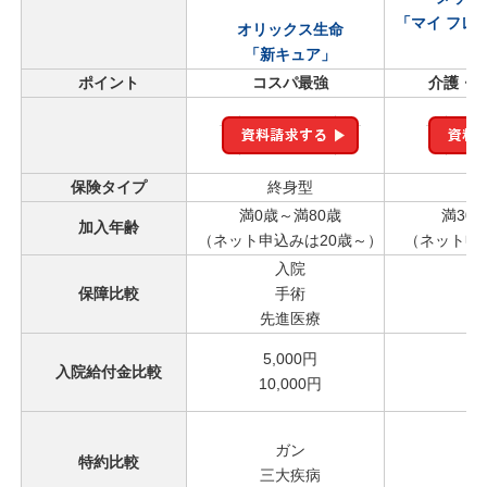
「マイ フレ
オリックス生命
「新キュア」
ポイント
コスパ最強
介護・
保険タイプ
終身型
満0歳～満80歳
満30
加入年齢
（ネット申込みは20歳～）
（ネット申
入院
保障比較
手術
先進医療
先
5
5,000円
入院給付金比較
8
10,000円
10
ガン
特約比較
三
三大疾病
先