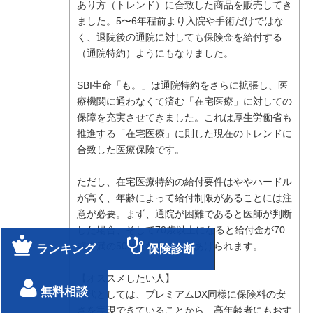
あり方（トレンド）に合致した商品を販売してき
ました。5〜6年程前より入院や手術だけではな
く、退院後の通院に対しても保険金を給付する
（通院特約）ようにもなりました。
SBI生命「も。」は通院特約をさらに拡張し、医
療機関に通わなくて済む「在宅医療」に対しての
保障を充実させてきました。これは厚生労働省も
推進する「在宅医療」に則した現在のトレンドに
合致した医療保険です。
ただし、在宅医療特約の給付要件はややハードル
が高く、年齢によって給付制限があることには注
意が必要。まず、通院が困難であると医師が判断
した場合、そして70歳以上になると給付金が70
歳未満の50%になることがあげられます。
ランキング
保険診断
【オススメしたい人】
無料相談
年代としては、プレミアムDX同様に保険料の安
さを実現できていることから、高年齢者にもおす