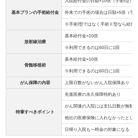
入院給付金の日額×10倍（手術I型）
基本プランの手術給付金
外来での手術の場合は日額×5倍（手術
※手術I型ではなく手術Ⅱ型なら給付
基本給付金×10倍
放射線治療
※利用できるのは60日に1回
基本給付金×10倍
骨髄移植術
※利用できるのは60日に1回
がん保障の内容
上限日数がないがん入院保障あり
先進医療の永久保障特約あり
がん関連の入院には支払日数が無制限
特筆すべきポイント
他社の医療保険に入れなかったとして
日帰り入院も一時金の対象になる