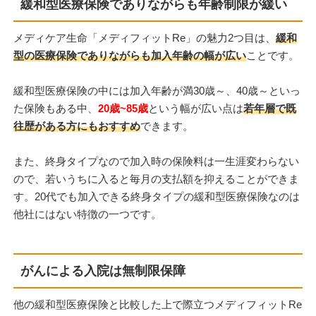
緩和型医療保険でありながらも年齢制限が緩い
メディケア生命「メディフィットRe」の魅力2つ目は、
緩和
型の医療保険でありながらも加入年齢の幅が広い
ことです。
緩和型医療保険の中には加入年齢が満30歳～、40歳～といっ
た保険もある中、
20歳~85歳
という幅が広い点は
若年層で既
往歴がある方にもおすすめ
できます。
また、終身タイプなので加入時の保険料は一生涯変わらない
ので、若いうちに入ると毎月の支払額を抑えることができま
す。20代でも加入できる終身タイプの緩和型医療保険なのは
他社にはない特徴の一つです。
がんによる入院は無制限保障
他の緩和型医療保険と比較した上で際立つメディフィットRe